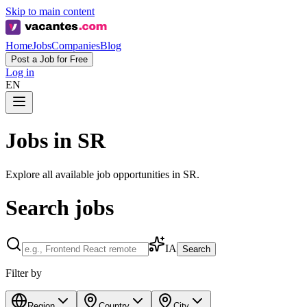
Skip to main content
Home
Jobs
Companies
Blog
Post a Job for Free
Log in
EN
Jobs in SR
Explore all available job opportunities in SR.
Search jobs
IA
Search
Filter by
Region
Country
City