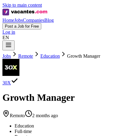
Skip to main content
Home
Jobs
Companies
Blog
Post a Job for Free
Log in
EN
Jobs
Remote
Education
Growth Manager
30X
Growth Manager
Remoto
2 months ago
Education
Full-time