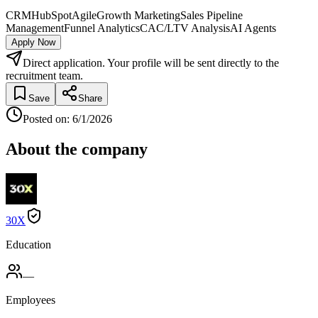
CRM
HubSpot
Agile
Growth Marketing
Sales Pipeline
Management
Funnel Analytics
CAC/LTV Analysis
AI Agents
Apply Now
Direct application. Your profile will be sent directly to the
recruitment team.
Save
Share
Posted on
:
6/1/2026
About the company
30X
Education
—
Employees