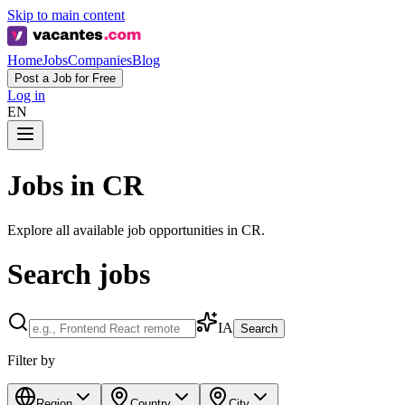
Skip to main content
Home
Jobs
Companies
Blog
Post a Job for Free
Log in
EN
Jobs in CR
Explore all available job opportunities in CR.
Search jobs
IA
Search
Filter by
Region
Country
City