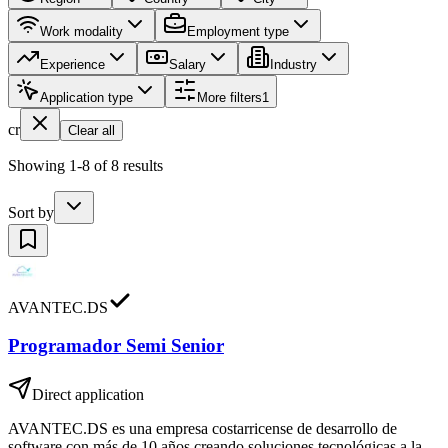
Work modality
Employment type
Experience
Salary
Industry
Application type
More filters
1
cr
Clear all
Showing 1-8 of 8 results
Sort by
AVANTEC.DS
Programador Semi Senior
Direct application
AVANTEC.DS es una empresa costarricense de desarrollo de
software con más de 10 años creando soluciones tecnológicas a la