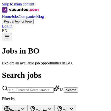
Skip to main content
Home
Jobs
Companies
Blog
Post a Job for Free
Log in
EN
Jobs in BO
Explore all available job opportunities in BO.
Search jobs
IA
Search
Filter by
Region
Country
City