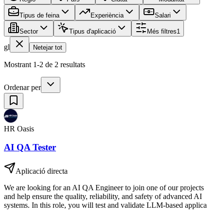
Tipus de feina
Experiència
Salari
Sector
Tipus d'aplicació
Més filtres
1
gl
Netejar tot
Mostrant 1-2 de 2 resultats
Ordenar per
HR Oasis
AI QA Tester
Aplicació directa
We are looking for an AI QA Engineer to join one of our projects
and help ensure the quality, reliability, and safety of advanced AI
systems. In this role, you will test and validate LLM-based applica