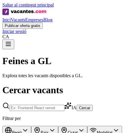
Saltar al contingut principal
Inici
Vacants
Empreses
Blog
Publicar oferta gratis
Iniciar sessió
CA
Feines a GL
Explora totes les vacants disponibles a GL.
Cercar vacants
IA
Cercar
Filtrar per
Regió
País
Ciutat
Modalitat