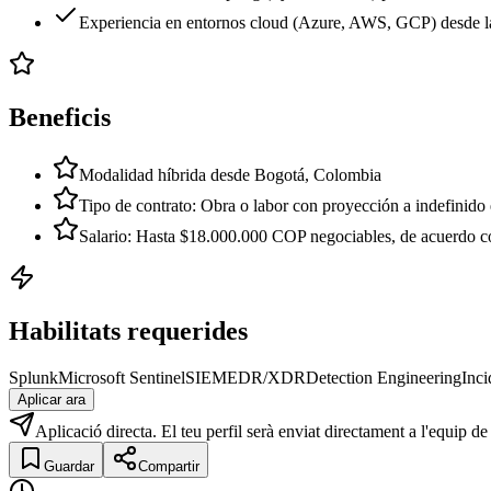
Experiencia en entornos cloud (Azure, AWS, GCP) desde la
Beneficis
Modalidad híbrida desde Bogotá, Colombia
Tipo de contrato: Obra o labor con proyección a indefinido
Salario: Hasta $18.000.000 COP negociables, de acuerdo co
Habilitats requerides
Splunk
Microsoft Sentinel
SIEM
EDR/XDR
Detection Engineering
Inc
Aplicar ara
Aplicació directa. El teu perfil serà enviat directament a l'equip de
Guardar
Compartir