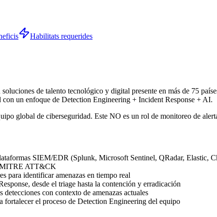
eficis
Habilitats requerides
luciones de talento tecnológico y digital presente en más de 75 paíse
ad con un enfoque de Detection Engineering + Incident Response + AI.
ipo global de ciberseguridad. Este NO es un rol de monitoreo de alert
 plataformas SIEM/EDR (Splunk, Microsoft Sentinel, QRadar, Elastic, C
work MITRE ATT&CK
s para identificar amenazas en tiempo real
Response, desde el triage hasta la contención y erradicación
as detecciones con contexto de amenazas actuales
 fortalecer el proceso de Detection Engineering del equipo