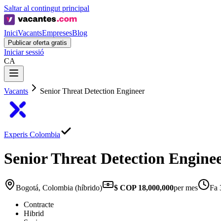
Saltar al contingut principal
Inici
Vacants
Empreses
Blog
Publicar oferta gratis
Iniciar sessió
CA
Vacants
Senior Threat Detection Engineer
Experis Colombia
Senior Threat Detection Engine
Bogotá, Colombia (híbrido)
$ COP 18,000,000
per mes
Fa 
Contracte
Hibrid