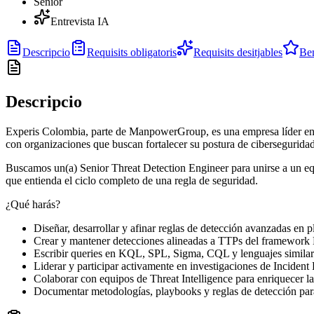
Senior
Entrevista IA
Descripcio
Requisits obligatoris
Requisits desitjables
Ben
Descripcio
Experis Colombia, parte de ManpowerGroup, es una empresa líder en so
con organizaciones que buscan fortalecer su postura de cibersegurid
Buscamos un(a) Senior Threat Detection Engineer para unirse a un equ
que entienda el ciclo completo de una regla de seguridad.
¿Qué harás?
Diseñar, desarrollar y afinar reglas de detección avanzadas en
Crear y mantener detecciones alineadas a TTPs del frame
Escribir queries en KQL, SPL, Sigma, CQL y lenguajes similare
Liderar y participar activamente en investigaciones de Incident 
Colaborar con equipos de Threat Intelligence para enriquecer l
Documentar metodologías, playbooks y reglas de detección para