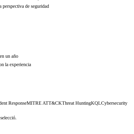
 perspectiva de seguridad
 en un año
n la experiencia
ident Response
MITRE ATT&CK
Threat Hunting
KQL
Cybersecurity
 selecció.