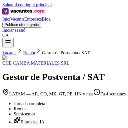
Saltar al contingut principal
Inici
Vacants
Empreses
Blog
Publicar oferta gratis
Iniciar sessió
CA
Vacants
Remot
Gestor de Postventa / SAT
CHE CAMBA MATERIALES SRL
Gestor de Postventa / SAT
LATAM — AR, CO, MX, GT, PE, HN y más
Fa 4 setmanes
Jornada completa
Remot
Semi-senior
Entrevista IA