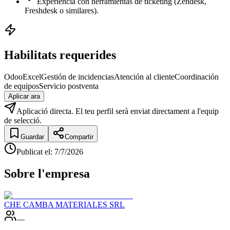
Experiencia con herramientas de ticketing (Zendesk,
Freshdesk o similares).
Habilitats requerides
Odoo
Excel
Gestión de incidencias
Atención al cliente
Coordinación
de equipos
Servicio postventa
Aplicar ara
Aplicació directa. El teu perfil serà enviat directament a l'equip
de selecció.
Guardar
Compartir
Publicat el
:
7/7/2026
Sobre l'empresa
CHE CAMBA MATERIALES SRL
—