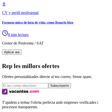
📄
CV y perfil profesional
Formato único de hoja de vida: cómo llenarlo bien
8 min lectura
Gestor de Postventa / SAT
Aplicar ara
Rep les millors ofertes
Ofertes personalitzades directe al teu correu. Sense spam.
Subscriure'm
T'ajudem a trobar l'oferta perfecta amb empreses verificades i
processos transparents.