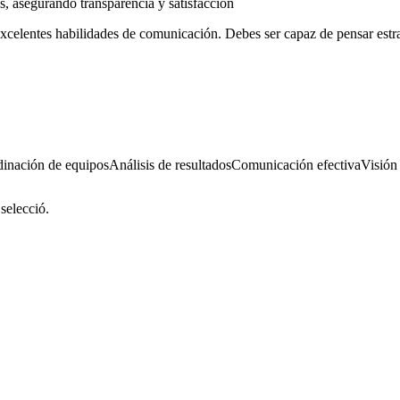
s, asegurando transparencia y satisfacción
excelentes habilidades de comunicación. Debes ser capaz de pensar estr
inación de equipos
Análisis de resultados
Comunicación efectiva
Visión 
 selecció.