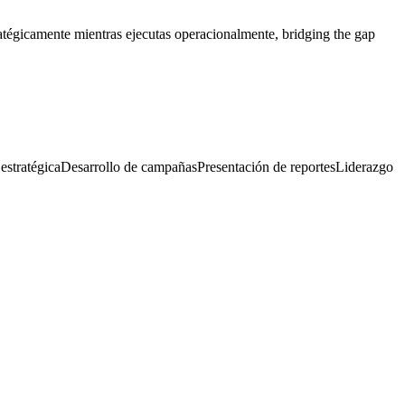
atégicamente mientras ejecutas operacionalmente, bridging the gap
estratégica
Desarrollo de campañas
Presentación de reportes
Liderazgo