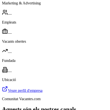
Marketing & Advertising
—
Empleats
—
Vacants obertes
—
Fundada
—
Ubicació
Veure perfil d'empresa
Comunitat Vacantes.com
Aquests són els nostres canals