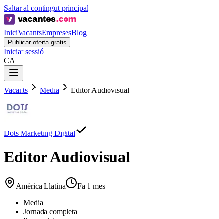
Saltar al contingut principal
Inici
Vacants
Empreses
Blog
Publicar oferta gratis
Iniciar sessió
CA
Vacants
Media
Editor Audiovisual
Dots Marketing Digital
Editor Audiovisual
Amèrica Llatina
Fa 1 mes
Media
Jornada completa