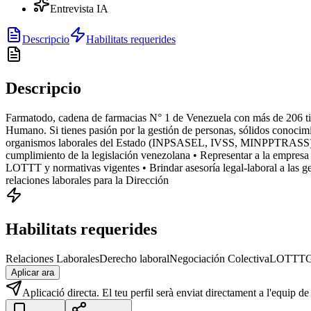
Entrevista IA
Descripcio
Habilitats requerides
Descripcio
Farmatodo, cadena de farmacias N° 1 de Venezuela con más de 206 ti
Humano. Si tienes pasión por la gestión de personas, sólidos conocimie
organismos laborales del Estado (INPSASEL, IVSS, MINPPTRASS) • Coor
cumplimiento de la legislación venezolana • Representar a la empresa a
LOTTT y normativas vigentes • Brindar asesoría legal-laboral a las ger
relaciones laborales para la Dirección
Habilitats requerides
Relaciones Laborales
Derecho laboral
Negociación Colectiva
LOTTT
G
Aplicar ara
Aplicació directa. El teu perfil serà enviat directament a l'equip de