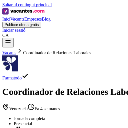
Saltar al contingut principal
Inici
Vacants
Empreses
Blog
Publicar oferta gratis
Iniciar sessió
CA
Vacants
Coordinador de Relaciones Laborales
Farmatodo
Coordinador de Relaciones Lab
Venezuela
Fa 4 setmanes
Jornada completa
Presencial