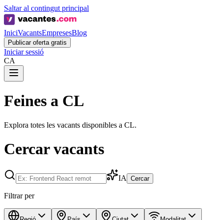
Saltar al contingut principal
Inici
Vacants
Empreses
Blog
Publicar oferta gratis
Iniciar sessió
CA
Feines a CL
Explora totes les vacants disponibles a CL.
Cercar vacants
IA
Cercar
Filtrar per
Regió
País
Ciutat
Modalitat