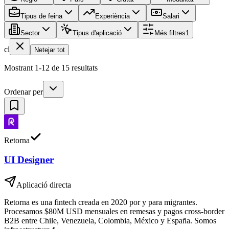
Tipus de feina
Experiència
Salari
Sector
Tipus d'aplicació
Més filtres
1
cl
Netejar tot
Mostrant 1-12 de 15 resultats
Ordenar per
Retorna
UI Designer
Aplicació directa
Retorna es una fintech creada en 2020 por y para migrantes.
Procesamos $80M USD mensuales en remesas y pagos cross-border
B2B entre Chile, Venezuela, Colombia, México y España. Somos