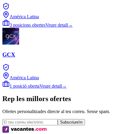
América Latina
3 posicions obertes
Veure detall
→
GCX
América Latina
1 posició oberta
Veure detall
→
Rep les millors ofertes
Ofertes personalitzades directe al teu correu. Sense spam.
Subscriure'm