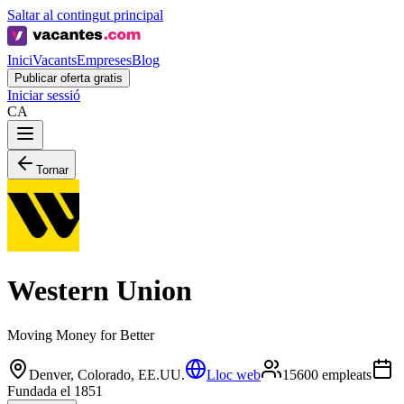
Saltar al contingut principal
Inici
Vacants
Empreses
Blog
Publicar oferta gratis
Iniciar sessió
CA
Tornar
Western Union
Moving Money for Better
Denver, Colorado, EE.UU.
Lloc web
15600 empleats
Fundada el 1851