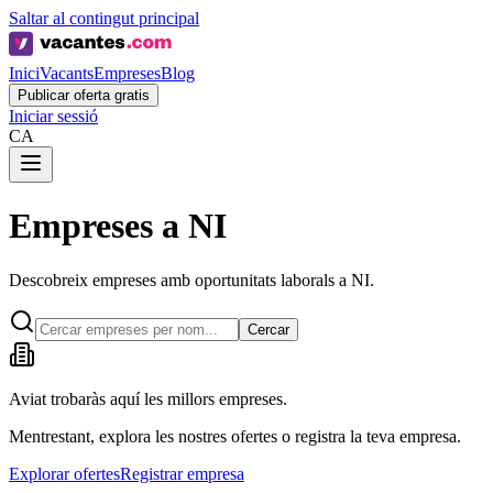
Saltar al contingut principal
Inici
Vacants
Empreses
Blog
Publicar oferta gratis
Iniciar sessió
CA
Empreses a NI
Descobreix empreses amb oportunitats laborals a NI.
Cercar
Aviat trobaràs aquí les millors empreses.
Mentrestant, explora les nostres ofertes o registra la teva empresa.
Explorar ofertes
Registrar empresa