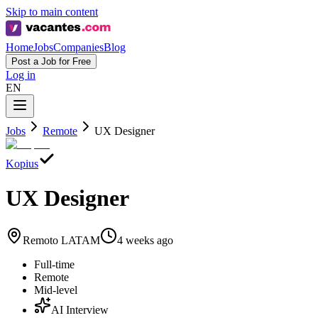
Skip to main content
Home
Jobs
Companies
Blog
Post a Job for Free
Log in
EN
Jobs
Remote
UX Designer
Kopius
UX Designer
Remoto LATAM
4 weeks ago
Full-time
Remote
Mid-level
AI Interview