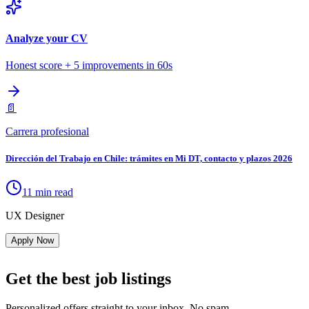
Analyze your CV
Honest score + 5 improvements in 60s
📄
Carrera profesional
Dirección del Trabajo en Chile: trámites en Mi DT, contacto y plazos 2026
11 min read
UX Designer
Apply Now
Get the best job listings
Personalized offers straight to your inbox. No spam.