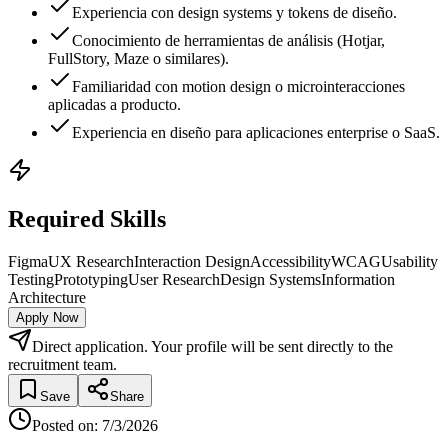
Experiencia con design systems y tokens de diseño.
Conocimiento de herramientas de análisis (Hotjar,
FullStory, Maze o similares).
Familiaridad con motion design o microinteracciones
aplicadas a producto.
Experiencia en diseño para aplicaciones enterprise o SaaS.
Required Skills
Figma
UX Research
Interaction Design
Accessibility
WCAG
Usability
Testing
Prototyping
User Research
Design Systems
Information
Architecture
Apply Now
Direct application. Your profile will be sent directly to the
recruitment team.
Save
Share
Posted on
:
7/3/2026