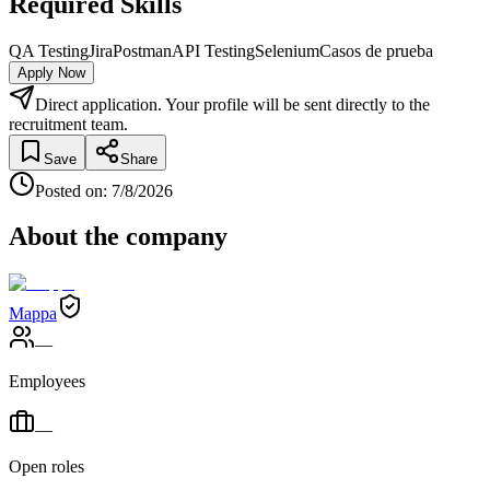
Required Skills
QA Testing
Jira
Postman
API Testing
Selenium
Casos de prueba
Apply Now
Direct application. Your profile will be sent directly to the
recruitment team.
Save
Share
Posted on
:
7/8/2026
About the company
Mappa
—
Employees
—
Open roles