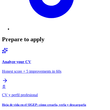
Prepare to apply
Analyze your CV
Honest score + 5 improvements in 60s
📄
CV y perfil profesional
Hoja de vida en el SIGEP: cómo crearla, verla y descargarla