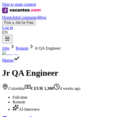
Skip to main content
Home
Jobs
Companies
Blog
Post a Job for Free
Log in
EN
Jobs
Remote
Jr QA Engineer
Mappa
Jr QA Engineer
Colombia
€ EUR 1,300
4 weeks ago
Full-time
Remote
AI Interview