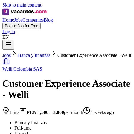
Skip to main content
Home
Jobs
Companies
Blog
Post a Job for Free
Log in
EN
Jobs
Banca y finanzas
Customer Experience Associate - Welli
Welli Colombia SAS
Customer Experience Associate
- Welli
Lima
PEN 1,500 – 3,000
per month
4 weeks ago
Banca y finanzas
Full-time
Hybrid