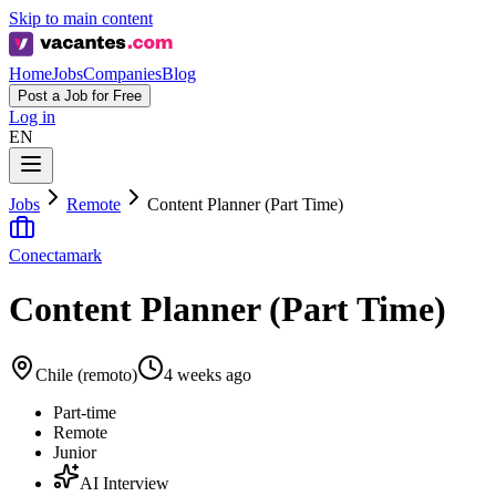
Skip to main content
Home
Jobs
Companies
Blog
Post a Job for Free
Log in
EN
Jobs
Remote
Content Planner (Part Time)
Conectamark
Content Planner (Part Time)
Chile (remoto)
4 weeks ago
Part-time
Remote
Junior
AI Interview