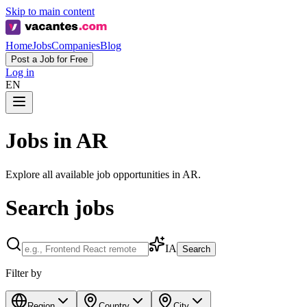
Skip to main content
Home
Jobs
Companies
Blog
Post a Job for Free
Log in
EN
Jobs in AR
Explore all available job opportunities in AR.
Search jobs
IA
Search
Filter by
Region
Country
City