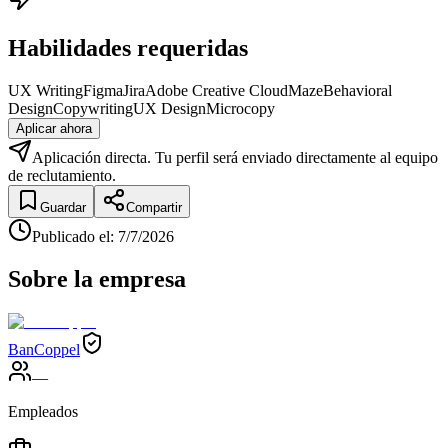
Habilidades requeridas
UX Writing
Figma
Jira
Adobe Creative Cloud
Maze
Behavioral
Design
Copywriting
UX Design
Microcopy
Aplicar ahora
Aplicación directa. Tu perfil será enviado directamente al equipo
de reclutamiento.
Guardar
Compartir
Publicado el
:
7/7/2026
Sobre la empresa
BanCoppel
—
Empleados