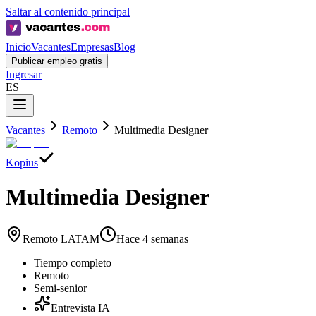
Saltar al contenido principal
Inicio
Vacantes
Empresas
Blog
Publicar empleo gratis
Ingresar
ES
Vacantes
Remoto
Multimedia Designer
Kopius
Multimedia Designer
Remoto LATAM
Hace 4 semanas
Tiempo completo
Remoto
Semi-senior
Entrevista IA