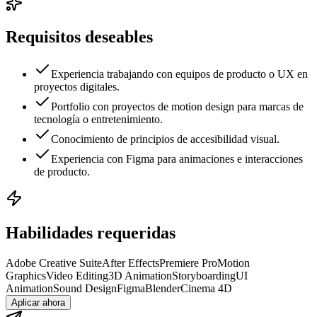
Requisitos deseables
Experiencia trabajando con equipos de producto o UX en
proyectos digitales.
Portfolio con proyectos de motion design para marcas de
tecnología o entretenimiento.
Conocimiento de principios de accesibilidad visual.
Experiencia con Figma para animaciones e interacciones
de producto.
Habilidades requeridas
Adobe Creative Suite
After Effects
Premiere Pro
Motion
Graphics
Video Editing
3D Animation
Storyboarding
UI
Animation
Sound Design
Figma
Blender
Cinema 4D
Aplicar ahora