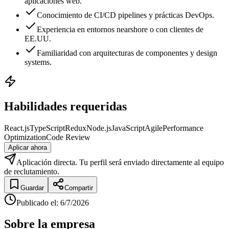
aplicaciones web.
Conocimiento de CI/CD pipelines y prácticas DevOps.
Experiencia en entornos nearshore o con clientes de
EE.UU.
Familiaridad con arquitecturas de componentes y design
systems.
Habilidades requeridas
React.js
TypeScript
Redux
Node.js
JavaScript
Agile
Performance
Optimization
Code Review
Aplicar ahora
Aplicación directa. Tu perfil será enviado directamente al equipo
de reclutamiento.
Guardar
Compartir
Publicado el
:
6/7/2026
Sobre la empresa