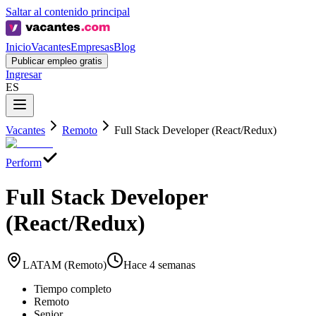
Saltar al contenido principal
Inicio
Vacantes
Empresas
Blog
Publicar empleo gratis
Ingresar
ES
Vacantes
Remoto
Full Stack Developer (React/Redux)
Perform
Full Stack Developer
(React/Redux)
LATAM (Remoto)
Hace 4 semanas
Tiempo completo
Remoto
Senior