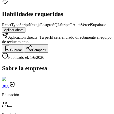
Habilidades requeridas
React
TypeScript
Next.js
PostgreSQL
Stripe
OAuth
Vercel
Supabase
Aplicar ahora
Aplicación directa. Tu perfil será enviado directamente al equipo
de reclutamiento.
Guardar
Compartir
Publicado el
:
1/6/2026
Sobre la empresa
30X
Educación
—