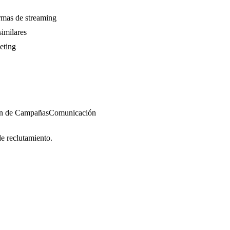
ormas de streaming
imilares
eting
ón de Campañas
Comunicación
de reclutamiento.