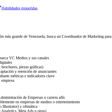
Habilidades requeridas
ión más grande de Venezuela, busca un Coordinador de Marketing para fo
a marca VC Medios y sus canales
igitales
 brochures, piezas gráficas)
captación y retención de anunciantes
iante métricas e indicadores clave
a empresa
dministración de Empresas o carrera afín
riblemente en empresas de medios o entretenimiento
llustrator) y ofimática
 Analytics, Meta Ads u otras)