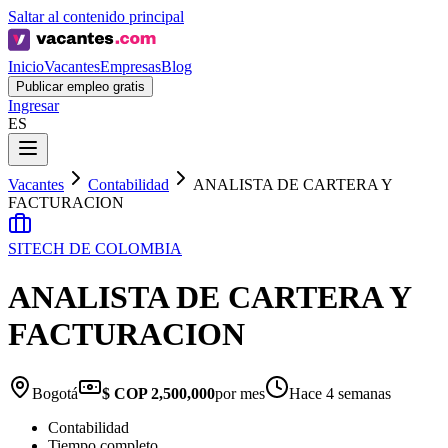
Saltar al contenido principal
Inicio
Vacantes
Empresas
Blog
Publicar empleo gratis
Ingresar
ES
Vacantes
Contabilidad
ANALISTA DE CARTERA Y
FACTURACION
SITECH DE COLOMBIA
ANALISTA DE CARTERA Y
FACTURACION
Bogotá
$ COP 2,500,000
por mes
Hace 4 semanas
Contabilidad
Tiempo completo